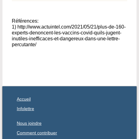
Références:
1) http://www.actuintel.com/2021/05/21/plus-de-160-
experts-denoncent-les-vaccins-covid-quils-jugent-
inutiles-inefficaces-et-dangereux-dans-une-lettre-
percutante/
Accueil
Infolettre
Nous joindre
Comment contribuer