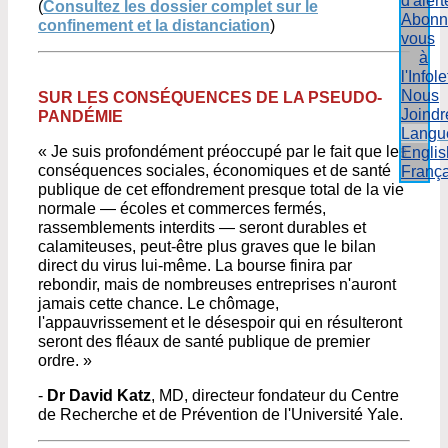
d'alert
(
Consultez les dossier complet sur le
Abonn
confinement et la distanciation
)
vous
à
l'Infole
Nous
SUR LES CONSÉQUENCES DE LA PSEUDO-
Joindr
PANDÉMIE
Langu
« Je suis profondément préoccupé par le fait que les
Englis
conséquences sociales, économiques et de santé
França
publique de cet effondrement presque total de la vie
normale — écoles et commerces fermés,
rassemblements interdits — seront durables et
calamiteuses, peut-être plus graves que le bilan
direct du virus lui-même. La bourse finira par
rebondir, mais de nombreuses entreprises n'auront
jamais cette chance. Le chômage,
l'appauvrissement et le désespoir qui en résulteront
seront des fléaux de santé publique de premier
ordre. »
-
Dr David Katz
, MD, directeur fondateur du Centre
de Recherche et de Prévention de l'Université Yale.