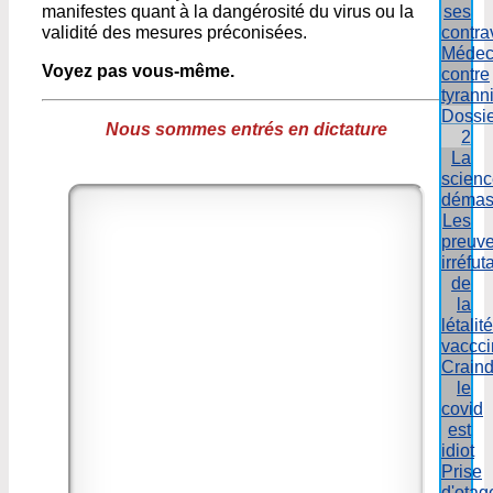
manifestes quant à la dangérosité du virus ou la
ses
validité des mesures préconisées.
contra
Médec
Voyez pas vous-même.
contre
tyrann
Dossi
Nous sommes entrés en dictature
2
La
scien
démas
Les
preuv
irréfut
de
la
létalité
vaccci
Craind
le
covid
est
idiot
Prise
d'otag