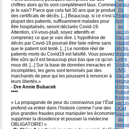
l'apoc
chiffres alors qu'ils sont complètment faux. Comment
Dr
je le sais? Parce que cela fait 30 ans que je produit
Yeado
des certificats de décès. [...] Beaucoup, si ce n'est la
non
plupart des patients, suffisamment malades pour
au
être hospitalisés, seront déclarés Covid-19.
vaccin
Attention, s'il-vous-plaît, soyez attentifs et
Vacci
comprenez ce que je vais dire. L'hypothèse de
(statis
décès par Covid-19 pourrait être faite même sans
décès,
que le patient soit testé. [...] Le nombre réel de
lésion
patients morts du Covid19 est falsifié. Vous pouvez
Lettre
être sûrs qu'il est beaucoup plus bas que ce qu'on
Virolo
nous dit. [...] Sur la base de données inexactes et
OMS
incomplètes, les gens sont terrorisés par des
Vacci
marchands de peur qui les poussent à renoncer à
destru
leurs libertés.»
d'immu
-
Dre Annie Bubacek
Rober
****
Kenne
« La propagande de peur du coronavirus par l’État
vaccin
profond va entrer dans l’histoire comme l’une des
OGM
plus grandes fraudes pour manipuler les économies,
Vaccin
supprimer la dissidence et pousser la médecine
du
OBLIGATOIRE! »
menso