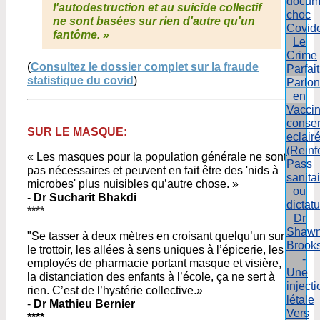
docum
l'autodestruction et au suicide collectif
choc
ne sont basées sur rien d'autre qu'un
Covid
fantôme. »
Le
Crime
(
Consultez le dossier complet sur la fraude
Parfait
statistique du covid
)
Parlon
en
Vacci
conse
SUR LE MASQUE:
eclair
(Reinf
« Les masques pour la population générale ne sont
Pass
pas nécessaires et peuvent en fait être des 'nids à
sanita
microbes' plus nuisibles qu’autre chose. »
ou
-
Dr Sucharit Bhakdi
dictat
****
Dr
Shaw
"Se tasser à deux mètres en croisant quelqu’un sur
Brook
le trottoir, les allées à sens uniques à l’épicerie, les
-
employés de pharmacie portant masque et visière,
Une
la distanciation des enfants à l’école, ça ne sert à
injecti
rien. C’est de l’hystérie collective.»
létale
-
Dr Mathieu Bernier
Vers
****