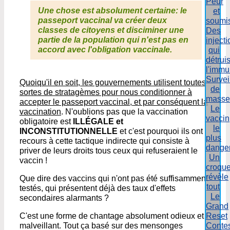
Peur
Une chose est absolument certaine: le
et
passeport vaccinal va créer deux
soumi
classes de citoyens et disciminer une
Des
partie de la population qui n'est pas en
inject
accord avec l'obligation vaccinale.
qui
détrui
l'immu
Survei
Quoiqu'il en soit, les gouvernements utilisent toutes
de
sortes de stratagèmes pour nous conditionner à
masse
accepter le passeport vaccinal, et par conséquent la
Le
vaccination
. N'oublions pas que la vaccination
vaccin
obligatoire est
ILLÉGALE et
le
INCONSTITUTIONNELLE
et c'est pourquoi ils ont
plus
recours à cette tactique indirecte qui consiste à
dange
priver de leurs droits tous ceux qui refuseraient le
Un
vaccin !
croqu
révèle
Que dire des vaccins qui n'ont pas été suffisamment
tout
testés, qui présentent déjà des taux d'effets
Le
secondaires alarmants ?
Grand
C'est une forme de chantage absolument odieux et
Reset
malveillant. Tout ça basé sur des mensonges
Contes