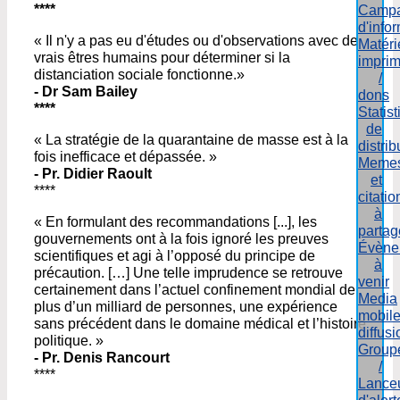
****
Camp
d'info
« Il n'y a pas eu d'études ou d'observations avec de
Matéri
vrais êtres humains pour déterminer si la
impri
distanciation sociale fonctionne.»
/
- Dr Sam Bailey
dons
****
Statis
de
« La stratégie de la quarantaine de masse est à la
distrib
fois inefficace et dépassée. »
Meme
- Pr. Didier Raoult
et
****
citatio
à
« En formulant des recommandations [...], les
partag
gouvernements ont à la fois ignoré les preuves
Évène
scientifiques et agi à l’opposé du principe de
à
précaution. […] Une telle imprudence se retrouve
venir
certainement dans l’actuel confinement mondial de
Media
plus d’un milliard de personnes, une expérience
mobil
sans précédent dans le domaine médical et l’histoire
diffusi
politique. »
Group
- Pr. Denis Rancourt
/
****
Lance