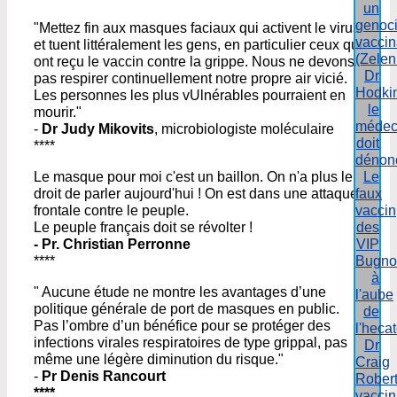
un
genoc
"Mettez fin aux masques faciaux qui activent le virus
vaccin
et tuent littéralement les gens, en particulier ceux qui
(Zelen
ont reçu le vaccin contre la grippe. Nous ne devons
Dr
pas respirer continuellement notre propre air vicié.
Hodki
Les personnes les plus vUlnérables pourraient en
le
mourir."
médec
-
Dr Judy Mikovits
, microbiologiste moléculaire
doit
****
dénon
Le
Le masque pour moi c'est un baillon. On n'a plus le
faux
droit de parler aujourd'hui ! On est dans une attaque
vaccin
frontale contre le peuple.
des
Le peuple français doit se révolter !
VIP
- Pr. Christian Perronne
Bugno
****
à
" Aucune étude ne montre les avantages d’une
l'aube
politique générale de port de masques en public.
de
Pas l’ombre d’un bénéfice pour se protéger des
l'heca
infections virales respiratoires de type grippal, pas
Dr
même une légère diminution du risque."
Craig
-
Pr Denis Rancourt
Rober
****
vaccin