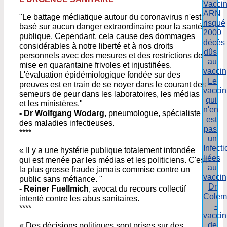
Vacci
ARN
"Le battage médiatique autour du coronavirus n'est
risqué
basé sur aucun danger extraordinaire pour la santé
2000
publique. Cependant, cela cause des dommages
décès
considérables à notre liberté et à nos droits
dûs
personnels avec des mesures et des restrictions de
au
mise en quarantaine frivoles et injustifiées.
vaccin
L'évaluation épidémiologique fondée sur des
Le
preuves est en train de se noyer dans le courant des
vaccin
semeurs de peur dans les laboratoires, les médias
qui
et les ministères."
n'en
- Dr Wolfgang Wodarg
, pneumologue, spécialiste
est
des maladies infectieuses.
pas
****
un
Infect
« Il y a une hystérie publique totalement infondée
liées
qui est menée par les médias et les politiciens. C'est
au
la plus grosse fraude jamais commise contre un
vaccin
public sans méfiance. "
Dr
- Reiner Fuellmich
, avocat du recours collectif
Colem
intenté contre les abus sanitaires.
-
****
vaccin
de
« Des décisions politiques sont prises sur des