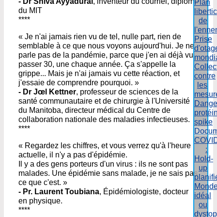
- Dr Shiva Ayyadurai
, inventeur du courriel, diplômé
Plan
du MIT
liberti
****
de
l'enne
« Je n'ai jamais rien vu de tel, nulle part, rien de
Prise
semblable à ce que nous voyons aujourd'hui. Je ne
d'otag
parle pas de la pandémie, parce que j'en ai déjà vu
mondi
passer 30, une chaque année. Ça s'appelle la
Collect
grippe... Mais je n'ai jamais vu cette réaction, et
contre
j'essaie de comprendre pourquoi. »
les
- Dr Jœl Kettner
, professeur de sciences de la
mesur
santé communautaire et de chirurgie à l'Université
Dange
du Manitoba, directeur médical du Centre de
protéi
collaboration nationale des maladies infectieuses.
spike
****
Docum
COVI
« Regardez les chiffres, et vous verrez qu'à l'heure
:
actuelle, il n'y a pas d'épidémie.
Hold-
Il y a des gens porteurs d'un virus : ils ne sont pas
up
malades. Une épidémie sans malade, je ne sais pas
planifi
ce que c'est. »
Mond
- Pr. Laurent Toubiana
, Épidémiologiste, docteur
idéal
en physique.
ou
****
dystop