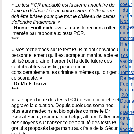
coeur
«
Le test PCR inadapté est la pierre angulaire de
du
toute la débâcle liée au coronavirus. Cette pierre
systè
doit être brisée pour que tout le château de cartes
Nos
s'effondre finalement
. »
dirige
-
Reiner Fuellmich
, avocat dans le recours collectif
nous
intentés par rapport aux tests PCR.
mente
****
Hier
« Mes recherches sur le test PCR m’ont convaincu
tu
personnellement qu’il est trompeur, manipulable et
t'es
utilisé pour drainer l’argent et la dette future des
vacci
contribuables sans fin, pour enrichir
(Alain
considérablement les criminels mêmes qui dirigent
Tortos
ce scandale. »
Reine
- Dr Mark Trozzi
Fuellm
****
Nurem
2.0
« La supercherie des tests PCR devient officielle et
Dogna
aggrave la situation. Depuis quelques semaines,
du
plusieurs médecins et biologistes comme le Dr
graph
Pascal Sacré, réanimateur belge, attirent l’attention
dans
des citoyens sur l’absence de fiabilité des tests PCR
les
gratuits proposés larga manu aux frais de la Sécurité
vaccin
sociale.