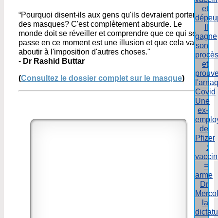
et
“Pourquoi disent-ils aux gens qu'ils devraient porter
dépeu
des masques? C'est complètement absurde. Le
Il
monde doit se réveiller et comprendre que ce qui se
gagne
passe en ce moment est une illusion et que cela va
son
aboutir à l'imposition d'autres choses."
procè
-
Dr Rashid Buttar
et
prouv
(
Consultez le dossier complet sur le masque
)
l'arna
Covid
Une
ex-
emplo
de
Pfizer
:
vaccin
=
arme
Dr
Mercol
la
dictat