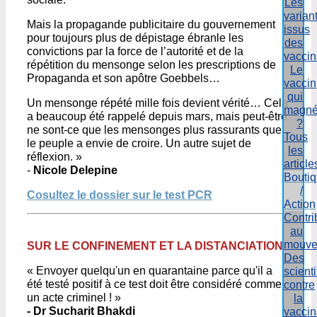
Les
varian
Mais la propagande publicitaire du gouvernement
issus
pour toujours plus de dépistage ébranle les
des
convictions par la force de l’autorité et de la
vaccin
répétition du mensonge selon les prescriptions de
Le
Propaganda et son apôtre Goebbels…
vaccin
qui
Un mensonge répété mille fois devient vérité… Cela
magné
a beaucoup été rappelé depuis mars, mais peut-être
?
ne sont-ce que les mensonges plus rassurants que
Tous
le peuple a envie de croire. Un autre sujet de
les
réflexion. »
article
-
Nicole Delepine
Bouti
/
Cosultez le dossier sur le test PCR
Action
Contri
au
mouve
SUR LE CONFINEMENT ET LA DISTANCIATION
Des
« Envoyer quelqu'un en quarantaine parce qu'il a
scient
été testé positif à ce test doit être considéré comme
contre
un acte criminel ! »
la
- Dr Sucharit Bhakdi
vaccin