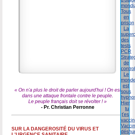
mondi
Tous
en
prison
La
superc
des
tests
PCR
Strate
de
contro
Le
mond
est
« On n'a plus le droit de parler aujourd'hui ! On est
sous
dans une attaque frontale contre le peuple.
hypno
Le peuple français doit se révolter ! »
Hier
- Pr. Christian Perronne
tu
t'es
vacci
Vacci
SUR LA DANGEROSITÉ DU VIRUS ET
déshu
L'URGENCE SANITAIRE