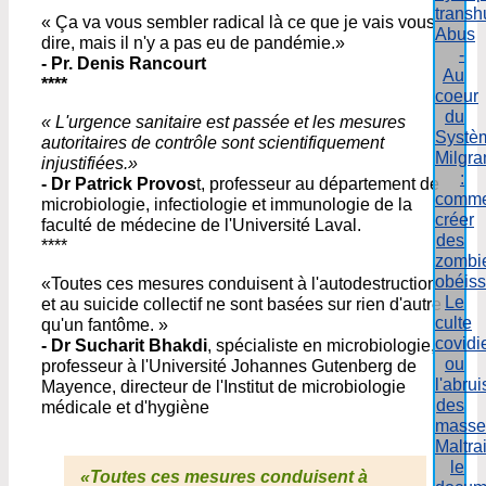
transh
« Ça va vous sembler radical là ce que je vais vous
Abus
dire, mais il n'y a pas eu de pandémie.»
-
- Pr. Denis Rancourt
Au
****
coeur
du
« L'urgence sanitaire est passée et les mesures
Systè
autoritaires de contrôle sont scientifiquement
Milgr
injustifiées.»
:
- Dr Patrick Provos
t, professeur au département de
comme
microbiologie, infectiologie et immunologie de la
créer
faculté de médecine de l'Université Laval.
des
****
zombi
obéiss
«Toutes ces mesures conduisent à l'autodestruction
Le
et au suicide collectif ne sont basées sur rien d'autre
culte
qu'un fantôme. »
covidi
- Dr Sucharit Bhakdi
, spécialiste en microbiologie,
ou
professeur à l'Université Johannes Gutenberg de
l'abru
Mayence, directeur de l'Institut de microbiologie
des
médicale et d'hygiène
masse
Maltrai
le
«Toutes ces mesures conduisent à