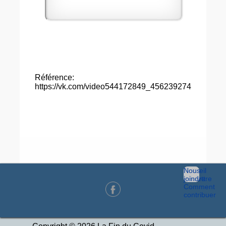
Référence:
https://vk.com/video544172849_456239274
Accueil
Nous
Infolettre
joindre
Comment
contribuer